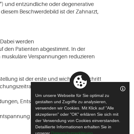
g“) und entzündliche oder degenerative
 diesem Beschwerdebild ist der Zahnarzt,
 Dabei werden
f den Patienten abgestimmt. In der
n muskuläre Verspannungen reduzieren
lung ist der erste und wichtigste Schritt
uchungszeitraum nach einer Studie mit 454
Um unsere Webseite für Sie optimal zu
endungen, Entspannungsübungen oder
gestalten und Zugriffe zu analysieren,
verwenden wir Cookies. Mit Klick auf "Alle
akzeptieren" oder "OK" erklären Sie sich mit
r Entspannung der Kau- und Kopfmuskulatur
der Verwendung von Cookies einverstanden.
Detaillierte Informationen erhalten Sie in
unserer
Datenschutzerklärung
.