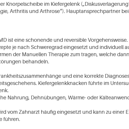
der Knorpelscheibe im Kiefergelenk („Diskusverlagerun
gie, Arthritis und Arthrose“). Hauptansprechpartner bei
D ist eine schonende und reversible Vorgehensweise.
pte je nach Schweregrad eingesetzt und individuell au
ormen der Manuellen Therapie zum tragen, welche dan
störungen behandeln.
Krankheitszusammenhänge und eine korrekte Diagnosestel
heitsgeschehens. Kiefergelenkknacken führte im Unters
enk.
weiche Nahrung, Dehnübungen, Wärme- oder Kälteanw
 wird vom Zahnarzt häufig eingesetzt und kann zu eine
e führen.